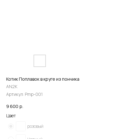
Котик Поплавок в круге из пончика
AN2K
Артикул:
Pmp-001
9 600
р.
Цвет
розовый